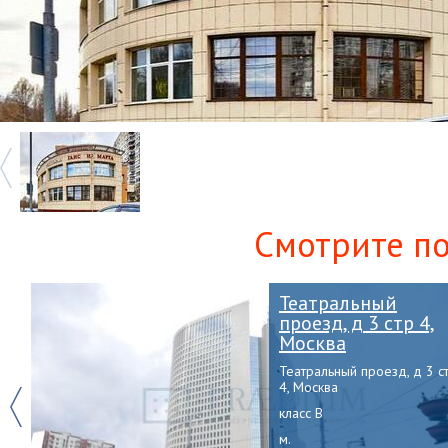
Смотрите п
Театральный
проезд, д 3 стр 4,
Москва
Театральный проезд, д 3 с
4, Москва
Previous
класс B
м.