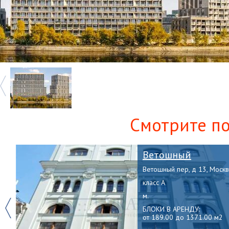
Смотрите п
Ветошный
Ветошный пер, д 13, Моск
класс A
м.
Previous
БЛОКИ В АРЕНДУ:
от 189.00 до 1371.00 м2