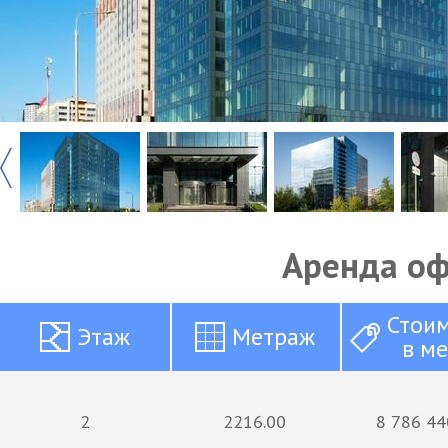
Аренда о
Стои
Этаж
Метраж
в м
2
2216.00
8 786 44