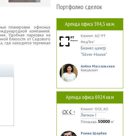
Портфолио сделок
Аренда офиса 394,3 кв.м.
ивные планировки офисных
еждународной компанией.
ия. Удобная парковка на
Клиент: АО "РТ
нной близости от Садового
МедТех"
а, где находится терминал
Бизнес-центр
"Silver-House"
Алёна Массальская
Консультант
Аренда офиса 6924 кв.м
Клиент: ОСК, АО
Легион I
50000
Площадь
м
2
Роман Щербак