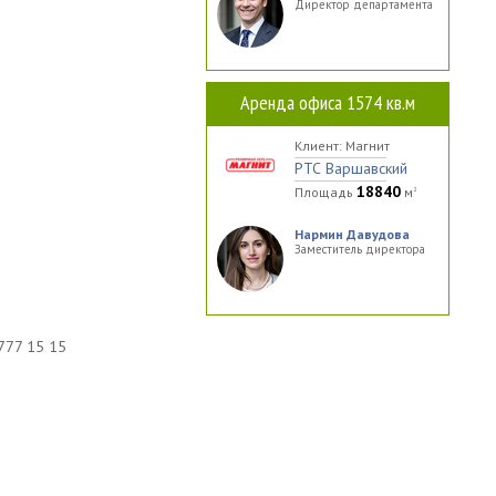
Директор департамента
Аренда офиса 1574 кв.м
Клиент: Магнит
РТС Варшавский
18840
Площадь
м
2
Нармин Давудова
Заместитель директора
777 15 15