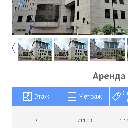
Аренда
С
Этаж
Метраж
3
211.00
1 1