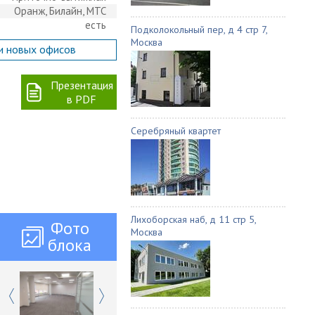
Оранж, Билайн, МТС
есть
Подколокольный пер, д 4 стр 7,
Москва
и новых офисов
Презентация
в PDF
Серебряный квартет
Лихоборская наб, д 11 стр 5,
Фото
Москва
блока
Previous
Next