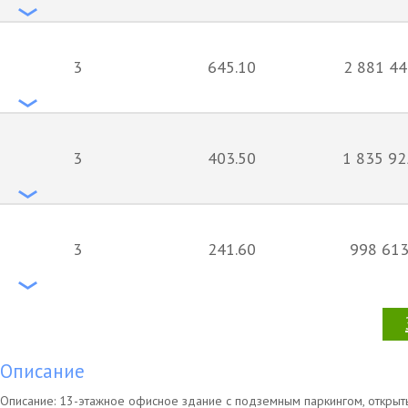
3
645.10
2 881 44
3
403.50
1 835 92
3
241.60
998 613
Описание
Описание: 13-этажное офисное здание с подземным паркингом, откры