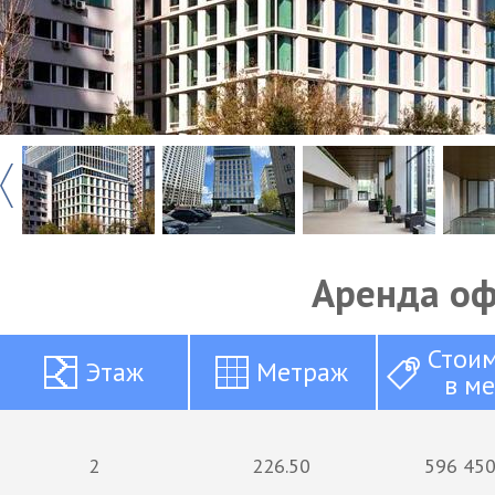
Аренда о
Стои
Этаж
Метраж
в м
2
226.50
596 450