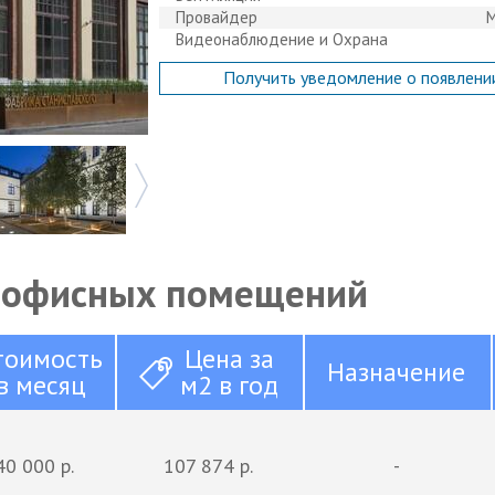
Провайдер
М
Видеонаблюдение и Охрана
Получить уведомление о появлени
 офисных помещений
тоимость
Цена за
Назначение
в месяц
м2 в год
40 000 р.
107 874 р.
-