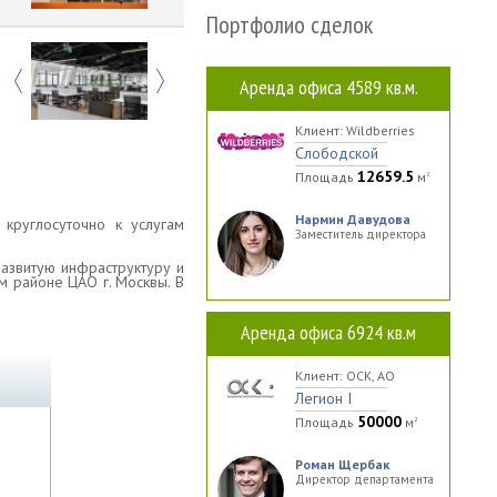
Портфолио сделок
Previous
Next
Аренда офиса 4589 кв.м.
Клиент: Wildberries
Слободской
12659.5
Площадь
м
2
Нармин Давудова
круглосуточно к услугам
Заместитель директора
развитую инфраструктуру и
м районе ЦАО г. Москвы. В
Аренда офиса 6924 кв.м
Клиент: ОСК, АО
Легион I
50000
Площадь
м
2
Роман Щербак
Директор департамента