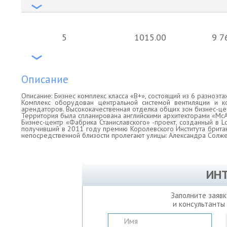
5
1015.00
9 7
Описание
Описание: Бизнес комплекс класса «В+», состоящий из 6 разноэтажных
Комплекс оборудован центральной системой вентиляции и к
арендаторов. Высококачественная отделка общих зон бизнес-це
Территория была спланирована английскими архитекторами «McA
Бизнес-центр «Фабрика Станиславского» -проект, созданный в 
получивший в 2011 году премию Королевского Института британ
непосредственной близости пролегают улицы: Александра Солже
ИН
Заполните заявк
и консультанты