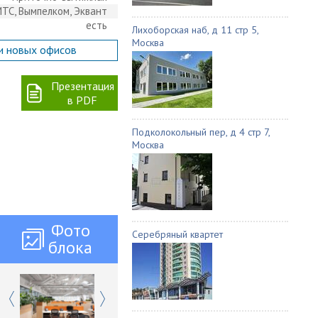
ТС, Вымпелком, Эквант
есть
Лихоборская наб, д 11 стр 5,
Москва
и новых офисов
Презентация
в PDF
Подколокольный пер, д 4 стр 7,
Москва
Фото
Серебряный квартет
блока
Previous
Next