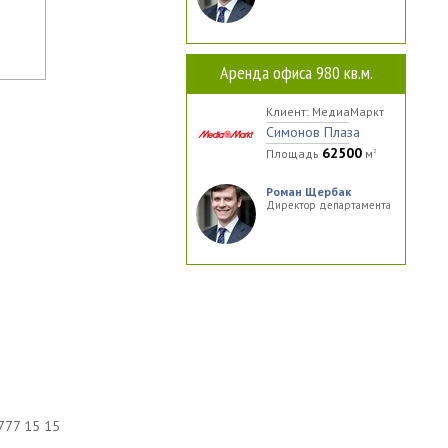
Аренда офиса 980 кв.м.
Клиент: МедиаМаркт
Симонов Плаза
62500
Площадь
м
2
Роман Щербак
Директор департамента
777 15 15