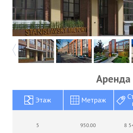
Аренда
С
Этаж
Метраж
5
950.00
8 5