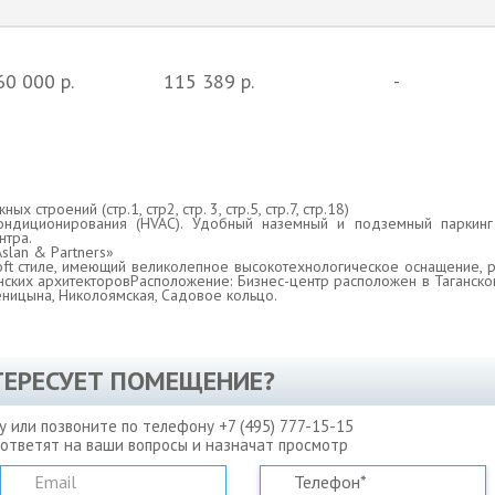
60 000 р.
115 389 р.
-
 строений (стр.1, стр2, стр. 3, стр.5, стр.7, стр.18)
ондиционирования (HVAC). Удобный наземный и подземный паркинг 
нтра.
slan & Partners»
Loft стиле, имеющий великолепное высокотехнологическое оснащение, 
ских архитекторовРасположение: Бизнес-центр расположен в Таганско
ницына, Николоямская, Садовое кольцо.
ТЕРЕСУЕТ ПОМЕЩЕНИЕ?
у или позвоните по телефону +7 (495) 777-15-15
 ответят на ваши вопросы и назначат просмотр