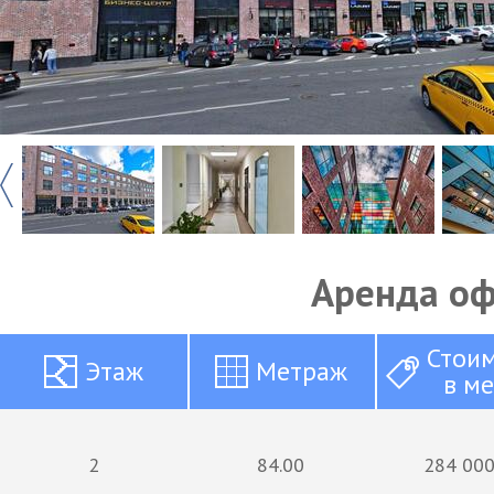
Аренда о
Стои
Этаж
Метраж
в м
2
84.00
284 000