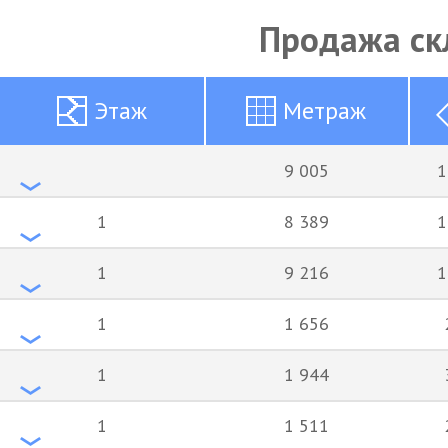
Продажа ск
Этаж
Метраж
9 005
1
1
8 389
1
1
9 216
1
1
1 656
1
1 944
1
1 511