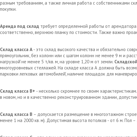
разным требованиям, а также личная работа с собственниками с
покупки.
Аренда под склад
требует определенной работы от арендатора д
соответственно, верхнюю планку по стоимости. Также важно проа
Склад класса А
- это склад высокого качества и обязательно сов
прямоугольник, без колонн или с шагом колонн не менее 9 м и рас
нагрузкой̆ не менее 5 т/кв. м, на уровне 1,20 м от земли.
Складской
многоуровневых стеллажей. На складе класса А должна быть возм
парковки легковых автомобилей̆, наличие площадок для маневрир
Склад класса В+
- несколько скромнее по своим характеристикам.
в новом, но и в качественно реконструированном здании, допустим
Склад класса В
– допускается размещение в многоэтажном строен
менее 1 на 2000 кв. м). Допустимая высота потолков - от 6 м. Пол 