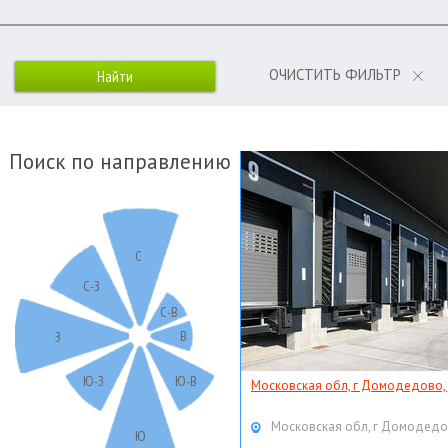
ОЧИСТИТЬ ФИЛЬТР
Поиск по направлению
С
С-З
С-В
В
З
Ю-З
Ю-В
Московская обл, г Домодедово,
Московская обл, г Домодедо
Ю